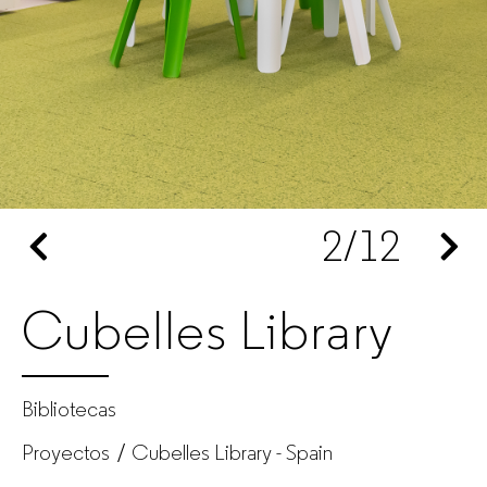
de
oficina
para
empresas
2
/12
Cubelles Library
Bibliotecas
Proyectos
Cubelles Library - Spain