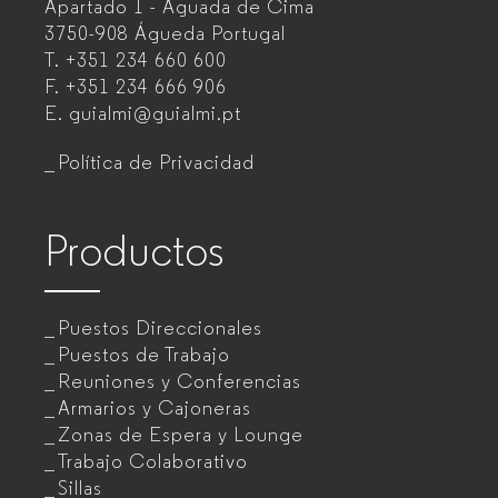
Apartado 1 - Aguada de Cima
de
3750-908 Águeda
Portugal
T.
+351 234 660 600
muebles
F.
+351 234 666 906
de
E.
guialmi@guialmi.pt
oficina
Política de Privacidad
para
empresas
Productos
Puestos Direccionales
Puestos de Trabajo
Reuniones y Conferencias
Armarios y Cajoneras
Zonas de Espera y Lounge
Trabajo Colaborativo
Sillas