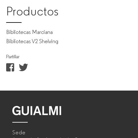
Productos
Bibliotecas Marciana
Bibliotecas V2 Shelving
Partillar
GUIALMI
–
Sede
Fabricante