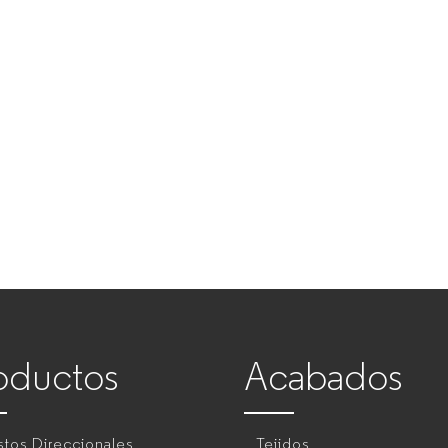
oductos
Acabados
tos Direccionales
Tejidos