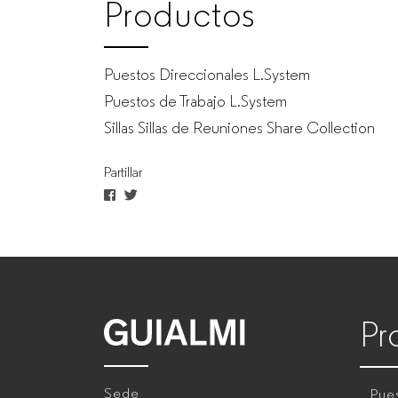
Productos
Puestos Direccionales L.System
Puestos de Trabajo L.System
Sillas Sillas de Reuniones Share Collection
Partillar
Pr
GUIALMI
–
Sede
Pues
Fabricante