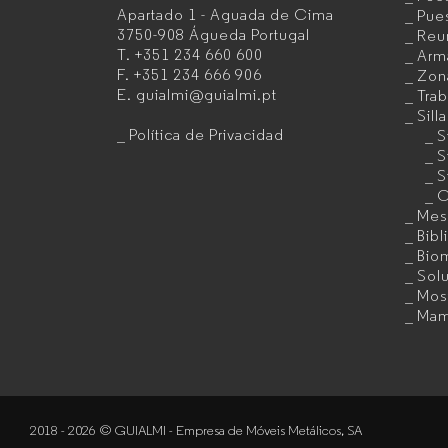
Apartado 1 - Aguada de Cima
Pues
3750-908 Águeda
Portugal
Reu
de
T.
+351 234 660 600
Arma
F.
+351 234 666 906
Zon
muebles
E.
guialmi@guialmi.pt
Trab
de
Sill
Política de Privacidad
S
oficina
S
S
para
C
Mes
empresas
Bibl
Bio
Sol
Mos
Mam
2018 - 2026 © GUIALMI - Empresa de Móveis Metálicos, SA