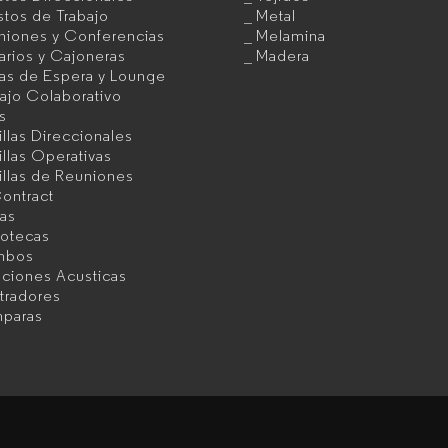
tos de Trabajo
Metal
niones y Conferencias
Melamina
rios y Cajoneras
Madera
as de Espera y Lounge
ajo Colaborativo
as
illas Direccionales
illas Operativas
illas de Reuniones
ontract
as
iotecas
mbos
uciones Acusticas
tradores
paras