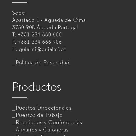
–
Sede
Fabricante
Apartado 1 - Aguada de Cima
de
3750-908 Águeda
Portugal
T.
+351 234 660 600
muebles
F.
+351 234 666 906
de
E.
guialmi@guialmi.pt
oficina
Política de Privacidad
para
empresas
Productos
Puestos Direccionales
Puestos de Trabajo
Reuniones y Conferencias
Armarios y Cajoneras