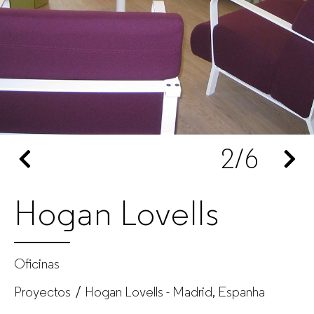
de
oficina
para
empresas
2
/6
Hogan Lovells
Oficinas
Proyectos
Hogan Lovells - Madrid, Espanha