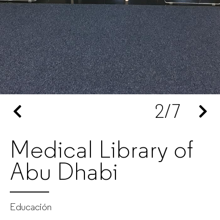
Fabricante
de
muebles
de
2
/7
oficina
para
Medical Library of
empresas
Abu Dhabi
Educación