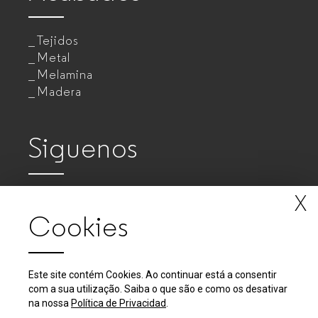
Tejidos
Metal
Melamina
Madera
Siguenos
X
Cookies
Este site contém Cookies. Ao continuar está a consentir
com a sua utilização. Saiba o que são e como os desativar
2018 - 2026 © GUIALMI - Empresa de Móveis Metálicos, SA
na nossa
Política de Privacidad
.