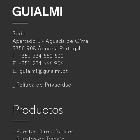
GUIALMI
–
Sede
Fabricante
Apartado 1 - Aguada de Cima
de
3750-908 Águeda
Portugal
T.
+351 234 660 600
muebles
F.
+351 234 666 906
de
E.
guialmi@guialmi.pt
oficina
Política de Privacidad
para
empresas
Productos
Puestos Direccionales
Puestos de Trabajo