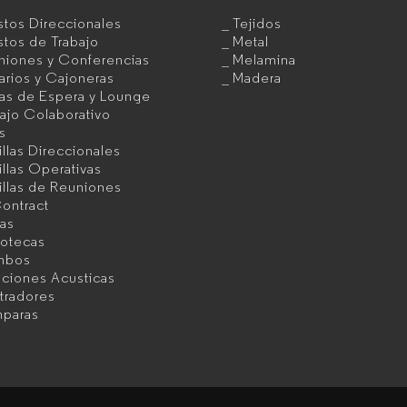
tos Direccionales
Tejidos
tos de Trabajo
Metal
niones y Conferencias
Melamina
rios y Cajoneras
Madera
as de Espera y Lounge
ajo Colaborativo
as
illas Direccionales
illas Operativas
illas de Reuniones
ontract
as
iotecas
mbos
uciones Acusticas
tradores
paras