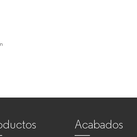
on
oductos
Acabados