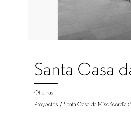
|
GUIALMI
–
Fabricante
Santa Casa d
de
muebles
Oficinas
Proyectos
Santa Casa da Misericordia (S
de
oficina