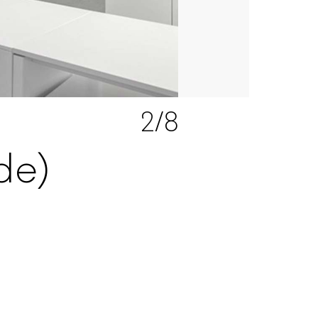
2
/8
de)