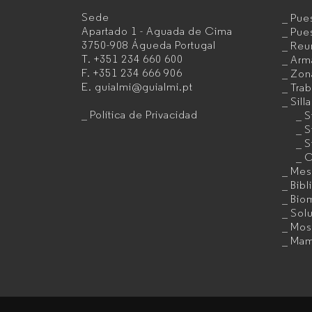
Sede
Pues
Fabricante
Apartado 1 - Aguada de Cima
Pues
3750-908 Águeda
Portugal
Reu
de
T.
+351 234 660 600
Arma
F.
+351 234 666 906
Zon
muebles
E.
guialmi@guialmi.pt
Trab
de
Sill
Política de Privacidad
S
oficina
S
S
para
C
Mes
empresas
Bibl
Bio
Sol
Mos
Mam