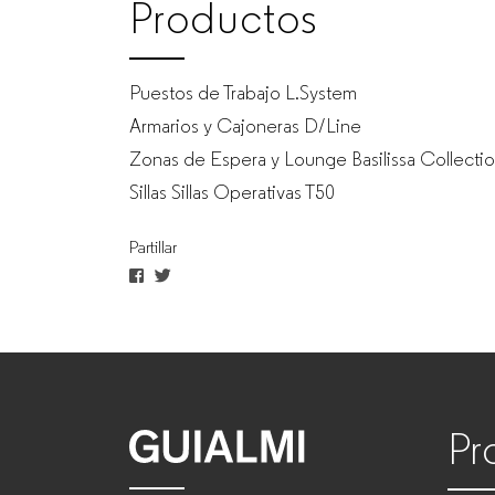
Productos
para
Puestos de Trabajo L.System
empresas
Armarios y Cajoneras D/Line
Zonas de Espera y Lounge Basilissa Collecti
Sillas Sillas Operativas T50
Partillar
Pr
GUIALMI
–