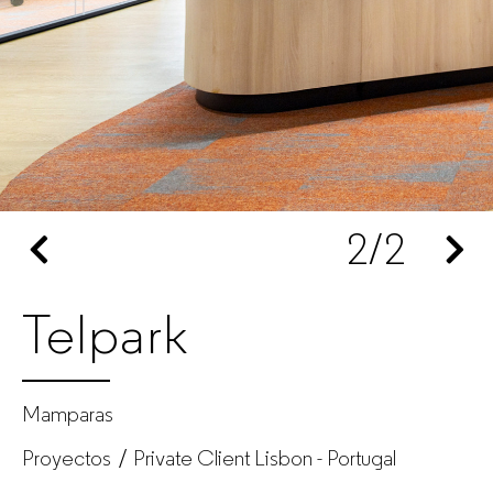
oficina
para
empresas
2
/2
Telpark
Mamparas
Proyectos
Private Client Lisbon - Portugal