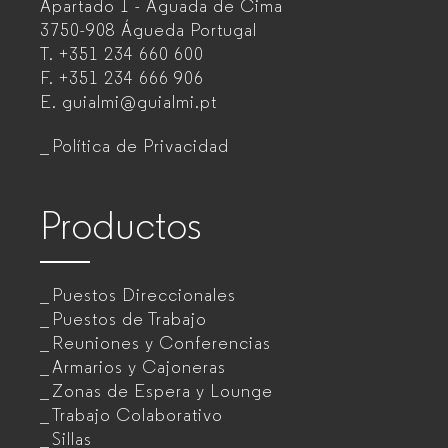
Apartado 1 - Aguada de Cima
de
3750-908 Águeda
Portugal
T.
+351 234 660 600
muebles
F.
+351 234 666 906
de
E.
guialmi@guialmi.pt
oficina
Política de Privacidad
para
empresas
Productos
Puestos Direccionales
Puestos de Trabajo
Reuniones y Conferencias
Armarios y Cajoneras
Zonas de Espera y Lounge
Trabajo Colaborativo
Sillas