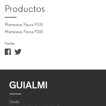
Productos
Mamparas Pausa P100
Mamparas Pausa P200
Partillar
GUIALMI
–
Sede
Fabricante