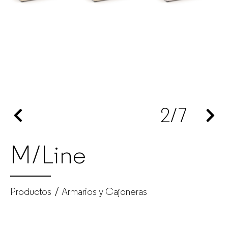
Fabricante
de
muebles
de
2
/7
oficina
para
M/Line
empresas
Productos
Armarios y Cajoneras