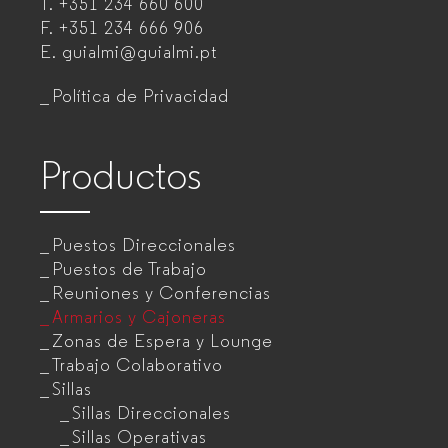
T.
+351 234 660 600
muebles
F.
+351 234 666 906
de
E.
guialmi@guialmi.pt
oficina
Política de Privacidad
para
empresas
Productos
Puestos Direccionales
Puestos de Trabajo
Reuniones y Conferencias
Armarios y Cajoneras
Zonas de Espera y Lounge
Trabajo Colaborativo
Sillas
Sillas Direccionales
Sillas Operativas