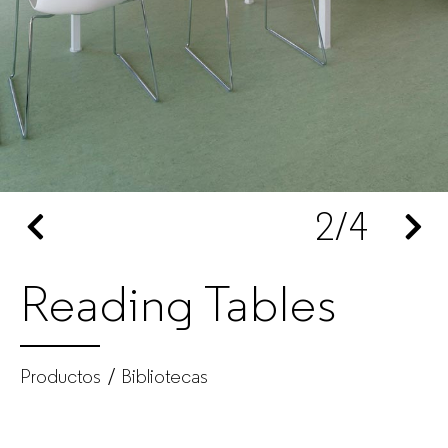
de
muebles
de
oficina
2
/4
para
empresas
Reading Tables
Productos
Bibliotecas