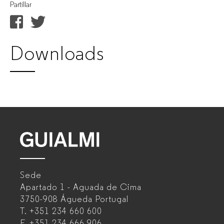
Partillar
Downloads
GUIALMI
–
Sede
Fabricante
Apartado 1 - Aguada de Cima
de
3750-908 Águeda
Portugal
T.
+351 234 660 600
muebles
F.
+351 234 666 906