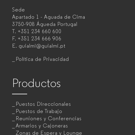
Sede
Fabricante
Apartado 1 - Aguada de Cima
de
3750-908 Águeda
Portugal
T.
+351 234 660 600
muebles
F.
+351 234 666 906
de
E.
guialmi@guialmi.pt
oficina
Política de Privacidad
para
empresas
Productos
Puestos Direccionales
Puestos de Trabajo
Reuniones y Conferencias
Armarios y Cajoneras
Zonas de Espera y Lounge