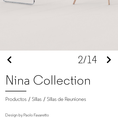
|
GUIALMI
–
Fabricante
2
/14
de
muebles
Nina Collection
de
oficina
Productos
Sillas
Sillas de Reuniones
para
Design by Paolo Favaretto
empresas