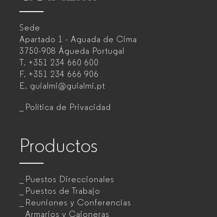
–
Sede
Fabricante
Apartado 1 - Aguada de Cima
de
3750-908 Águeda
Portugal
T.
+351 234 660 600
muebles
F.
+351 234 666 906
de
E.
guialmi@guialmi.pt
oficina
Política de Privacidad
para
empresas
Productos
Puestos Direccionales
Puestos de Trabajo
Reuniones y Conferencias
Armarios y Cajoneras