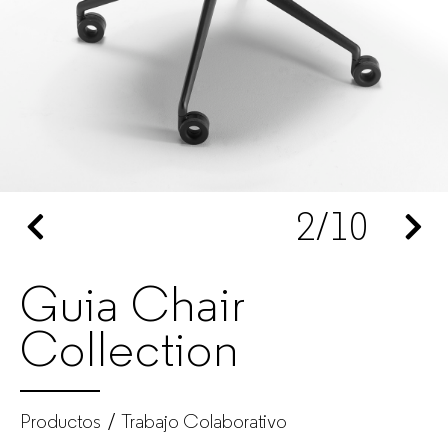
Fabricante
de
muebles
de
2
/10
oficina
para
Guia Chair
empresas
Collection
Productos
Trabajo Colaborativo