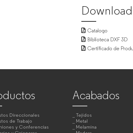
Download
Catalogo
Biblioteca DXF 3D
Certificado de Prod
oductos
Acabados
tos Direccionales
Tejidos
tos de Trabajo
Metal
niones y Conferencias
Melamina
rios y Cajoneras
Madera