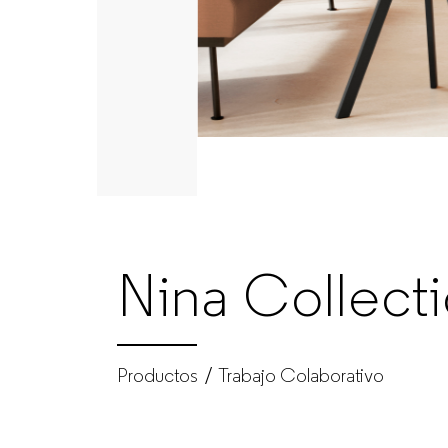
|
GUIALMI
–
Fabricante
de
Nina Collect
muebles
de
Productos
Trabajo Colaborativo
oficina