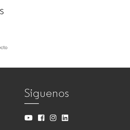
s
ucto
Siguenos