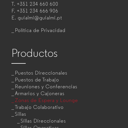
T.
+351 234 660 600
muebles
F.
+351 234 666 906
de
E.
guialmi@guialmi.pt
oficina
Política de Privacidad
para
empresas
Productos
Puestos Direccionales
Puestos de Trabajo
Reuniones y Conferencias
Armarios y Cajoneras
Zonas de Espera y Lounge
Trabajo Colaborativo
Sillas
Sillas Direccionales
Sillas Operativas