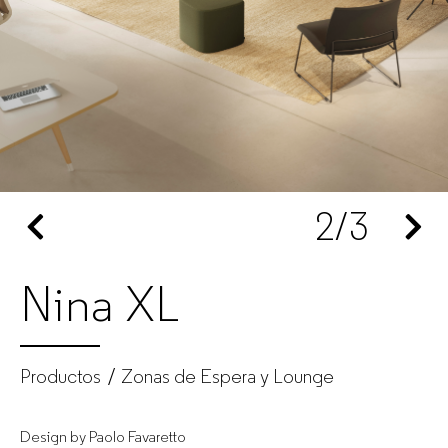
|
GUIALMI
–
Fabricante
2
/3
de
muebles
Nina XL
de
oficina
Productos
Zonas de Espera y Lounge
para
Design by Paolo Favaretto
empresas