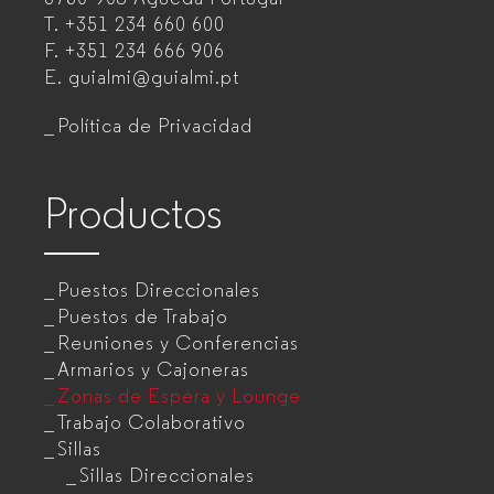
T.
+351 234 660 600
muebles
F.
+351 234 666 906
de
E.
guialmi@guialmi.pt
oficina
Política de Privacidad
para
empresas
Productos
Puestos Direccionales
Puestos de Trabajo
Reuniones y Conferencias
Armarios y Cajoneras
Zonas de Espera y Lounge
Trabajo Colaborativo
Sillas
Sillas Direccionales