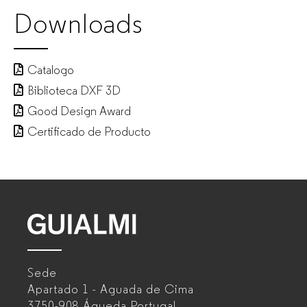
Downloads
GUIALMI
–
Catalogo
Fabricante
Biblioteca DXF 3D
Good Design Award
de
Certificado de Producto
muebles
de
oficina
GUIALMI
para
–
empresas
Sede
Fabricante
Apartado 1 - Aguada de Cima
de
3750-908 Águeda
Portugal