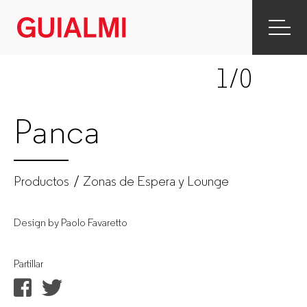
Panca
|
1
/0
Zonas
de
Panca
Espera
y
Productos
Zonas de Espera y Lounge
Lounge
Design by Paolo Favaretto
|
Partillar
Produtos
|