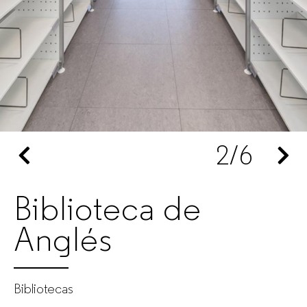
muebles
de
oficina
para
2
/6
empresas
Biblioteca de
Anglés
Bibliotecas