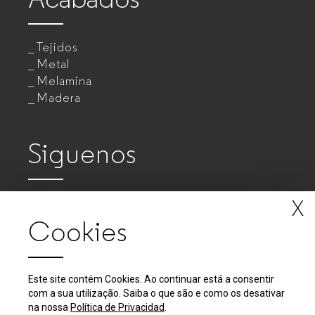
Tejidos
Metal
Melamina
Madera
Siguenos
X
Cookies
Este site contém Cookies. Ao continuar está a consentir
com a sua utilização. Saiba o que são e como os desativar
2018 - 2026 © GUIALMI - Empresa de Móveis Metálicos, SA
na nossa
Política de Privacidad
.