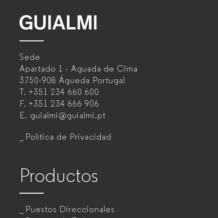
GUIALMI
–
Sede
Fabricante
Apartado 1 - Aguada de Cima
de
3750-908 Águeda
Portugal
T.
+351 234 660 600
muebles
F.
+351 234 666 906
de
E.
guialmi@guialmi.pt
oficina
Política de Privacidad
para
empresas
Productos
Puestos Direccionales