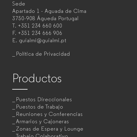
Sede
Fabricante
Apartado 1 - Aguada de Cima
de
3750-908 Águeda
Portugal
T.
+351 234 660 600
muebles
F.
+351 234 666 906
de
E.
guialmi@guialmi.pt
oficina
Política de Privacidad
para
empresas
Productos
Puestos Direccionales
Puestos de Trabajo
Reuniones y Conferencias
Armarios y Cajoneras
Zonas de Espera y Lounge
Trabajo Colaborativo