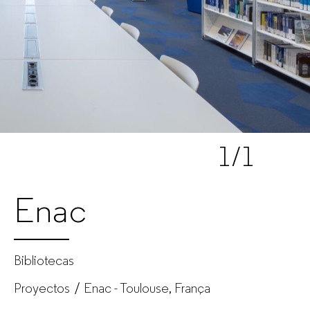
oficina
para
empresas
1
/1
Enac
Bibliotecas
Proyectos
Enac - Toulouse, França