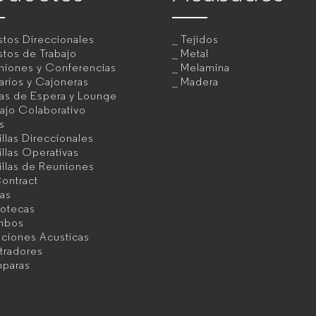
tos Direccionales
Tejidos
tos de Trabajo
Metal
niones y Conferencias
Melamina
rios y Cajoneras
Madera
as de Espera y Lounge
ajo Colaborativo
as
illas Direccionales
illas Operativas
illas de Reuniones
ontract
as
iotecas
mbos
uciones Acusticas
tradores
paras