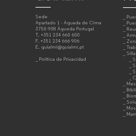
–
Sede
Pues
Fabricante
Apartado 1 - Aguada de Cima
Pues
3750-908 Águeda
Portugal
Reu
de
T.
+351 234 660 600
Arma
F.
+351 234 666 906
Zon
muebles
E.
guialmi@guialmi.pt
Trab
de
Sill
Política de Privacidad
S
oficina
S
S
para
C
Mes
empresas
Bibl
Bio
Sol
Mos
Mam