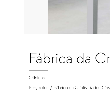
–
Fabricante
de
muebles
Fábrica da Cr
de
oficina
Oficinas
Proyectos
Fábrica da Criatividade - Cas
para
empresas