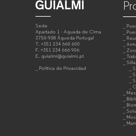
Pr
GUIALMI
–
Sede
Pues
Fabricante
Apartado 1 - Aguada de Cima
Pues
3750-908 Águeda
Portugal
Reu
de
T.
+351 234 660 600
Arma
F.
+351 234 666 906
Zon
muebles
E.
guialmi@guialmi.pt
Trab
de
Sill
Política de Privacidad
S
oficina
S
S
para
C
Mes
empresas
Bibl
Bio
Sol
Mos
Mam