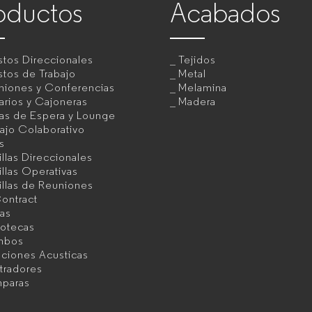
oductos
Acabados
tos Direccionales
Tejidos
tos de Trabajo
Metal
niones y Conferencias
Melamina
rios y Cajoneras
Madera
as de Espera y Lounge
ajo Colaborativo
as
illas Direccionales
illas Operativas
illas de Reuniones
ontract
as
iotecas
mbos
uciones Acusticas
tradores
paras