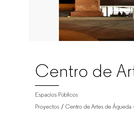
|
Porjectos
|
GUIALMI
Centro de Ar
–
Fabricante
Espacios Públicos
Proyectos
Centro de Artes de Águeda -
de
muebles