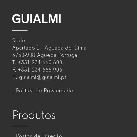
GUIALMI
–
Sede
Mobiliário
Apartado 1 - Aguada de Cima
de
3750-908 Águeda
Portugal
T.
+351 234 660 600
escritório
F.
+351 234 666 906
para
E.
guialmi@guialmi.pt
empresas
Política de Privacidade
Produtos
Postos de Direção