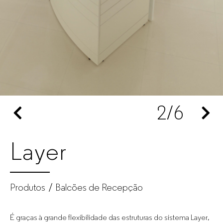
Mobiliário
de
escritório
para
2
/6
empresas
Layer
Produtos
Balcões de Recepção
É graças à grande flexibilidade das estruturas do sistema Layer,