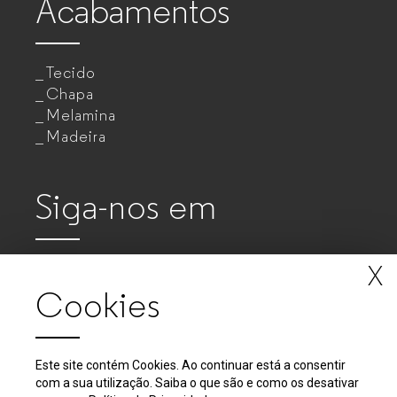
Acabamentos
Tecido
Chapa
Melamina
Madeira
Siga-nos em
X
Cookies
Este site contém Cookies. Ao continuar está a consentir
com a sua utilização. Saiba o que são e como os desativar
2018 - 2026 © GUIALMI - Empresa de Móveis Metálicos, SA