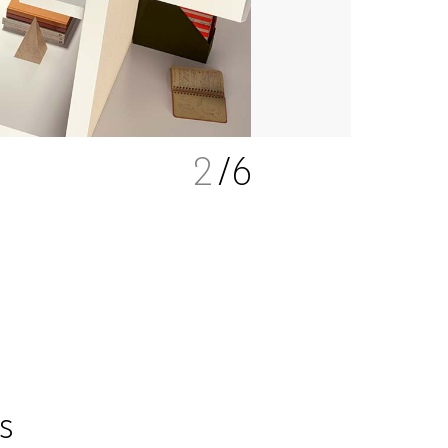
2
/6
s