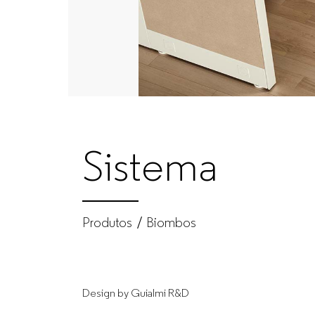
–
Mobiliário
de
escritório
Sistema
para
empresas
Produtos
Biombos
Design by Guialmi R&D