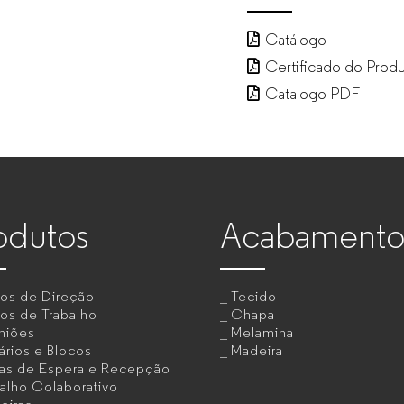
Catálogo
Certificado do Prod
Catalogo PDF
odutos
Acabamento
tos de Direção
Tecido
os de Trabalho
Chapa
niões
Melamina
rios e Blocos
Madeira
as de Espera e Recepção
alho Colaborativo