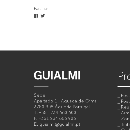
Partilhar
Pr
GUIALMI
–
Sede
Pos
Mobiliário
Apartado 1 - Aguada de Cima
Post
3750-908 Águeda
Portugal
Reu
de
T.
+351 234 660 600
Armá
F.
+351 234 666 906
Zon
escritório
E.
guialmi@guialmi.pt
Trab
para