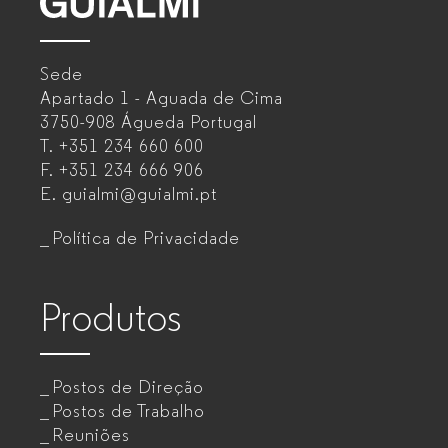
GUIALMI
–
Sede
Mobiliário
Apartado 1 - Aguada de Cima
de
3750-908 Águeda
Portugal
T.
+351 234 660 600
escritório
F.
+351 234 666 906
para
E.
guialmi@guialmi.pt
empresas
Política de Privacidade
Produtos
Postos de Direção
Postos de Trabalho
Reuniões