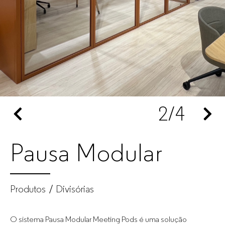
de
escritório
para
empresas
2
/4
Pausa Modular
Produtos
Divisórias
O sistema Pausa Modular Meeting Pods é uma solução