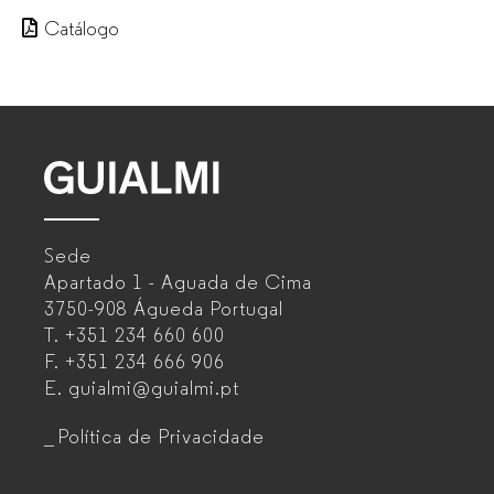
Catálogo
GUIALMI
–
Sede
Mobiliário
Apartado 1 - Aguada de Cima
de
3750-908 Águeda
Portugal
T.
+351 234 660 600
escritório
F.
+351 234 666 906
para
E.
guialmi@guialmi.pt
empresas
Política de Privacidade