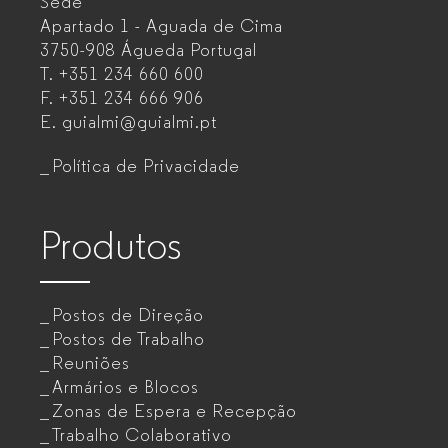
Sede
Mobiliário
Apartado 1 - Aguada de Cima
de
3750-908 Águeda
Portugal
T.
+351 234 660 600
escritório
F.
+351 234 666 906
para
E.
guialmi@guialmi.pt
empresas
Política de Privacidade
Produtos
Postos de Direção
Postos de Trabalho
Reuniões
Armários e Blocos
Zonas de Espera e Recepção
Trabalho Colaborativo