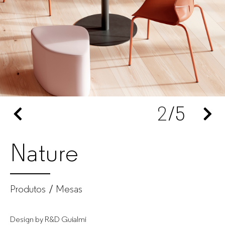
escritório
para
empresas
2
/5
Nature
Produtos
Mesas
Design by R&D Guialmi