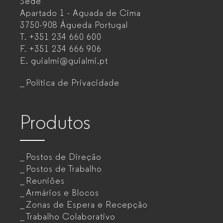
Sede
Mobiliário
Apartado 1 - Aguada de Cima
de
3750-908 Águeda
Portugal
T.
+351 234 660 600
escritório
F.
+351 234 666 906
para
E.
guialmi@guialmi.pt
empresas
Política de Privacidade
Produtos
Postos de Direção
Postos de Trabalho
Reuniões
Armários e Blocos
Zonas de Espera e Recepção
Trabalho Colaborativo