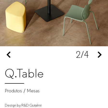
escritório
para
empresas
2
/4
Q.Table
Produtos
Mesas
Design by R&D Guialmi