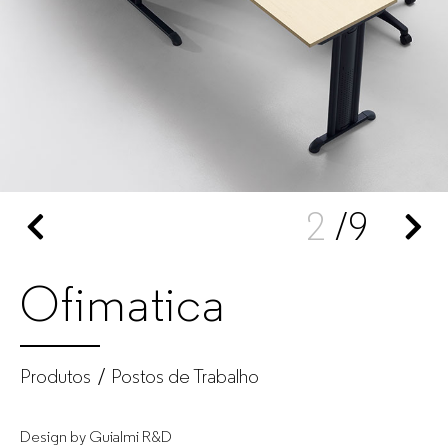
Mobiliário
de
escritório
para
2
/9
empresas
Ofimatica
Produtos
Postos de Trabalho
Design by Guialmi R&D