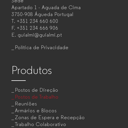
Sede
Mobiliário
Apartado 1 - Aguada de Cima
de
3750-908 Águeda
Portugal
T.
+351 234 660 600
escritório
F.
+351 234 666 906
para
E.
guialmi@guialmi.pt
empresas
Política de Privacidade
Produtos
Postos de Direção
Postos de Trabalho
Reuniões
Armários e Blocos
Zonas de Espera e Recepção
Trabalho Colaborativo