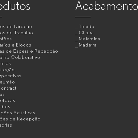
odutos
Acabamento
tos de Direção
Tecido
os de Trabalho
Chapa
niões
Melamina
rios e Blocos
Madeira
as de Espera e Recepção
alho Colaborativo
eiras
ireção
perativas
eunião
ontract
as
iotecas
mbos
uções Acústicas
cões de Recepção
sórias