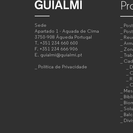
Pr
GUIALMI
–
Sede
Pos
Mobiliário
Apartado 1 - Aguada de Cima
Post
3750-908 Águeda
Portugal
Reu
de
T.
+351 234 660 600
Armá
F.
+351 234 666 906
Zon
escritório
E.
guialmi@guialmi.pt
Trab
para
Cad
Política de Privacidade
D
empresas
O
R
C
Mes
Bibl
Bio
Sol
Bal
Divi