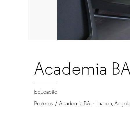
Mobiliário
de
escritório
para
Academia BA
empresas
Educação
Projetos
Academia BAI - Luanda, Angol