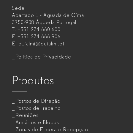
Sede
Mobiliário
Apartado 1 - Aguada de Cima
de
3750-908 Águeda
Portugal
T.
+351 234 660 600
escritório
F.
+351 234 666 906
para
E.
guialmi@guialmi.pt
empresas
Política de Privacidade
Produtos
Postos de Direção
Postos de Trabalho
Reuniões
Armários e Blocos
Zonas de Espera e Recepção