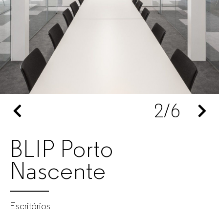
escritório
para
empresas
2
/6
BLIP Porto
Nascente
Escritórios