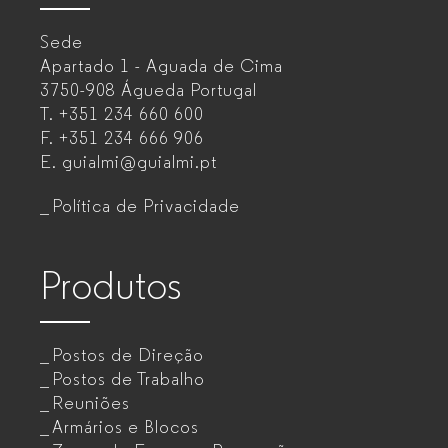
–
Sede
Mobiliário
Apartado 1 - Aguada de Cima
de
3750-908 Águeda
Portugal
T.
+351 234 660 600
escritório
F.
+351 234 666 906
para
E.
guialmi@guialmi.pt
empresas
Política de Privacidade
Produtos
Postos de Direção
Postos de Trabalho
Reuniões
Armários e Blocos