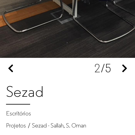
empresas
2
/5
Sezad
Escritórios
Projetos
Sezad - Sallah, S. Oman