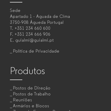
–
Sede
Mobiliário
Apartado 1 - Aguada de Cima
de
3750-908 Águeda
Portugal
T.
+351 234 660 600
escritório
F.
+351 234 666 906
para
E.
guialmi@guialmi.pt
empresas
Política de Privacidade
Produtos
Postos de Direção
Postos de Trabalho
Reuniões
Armários e Blocos