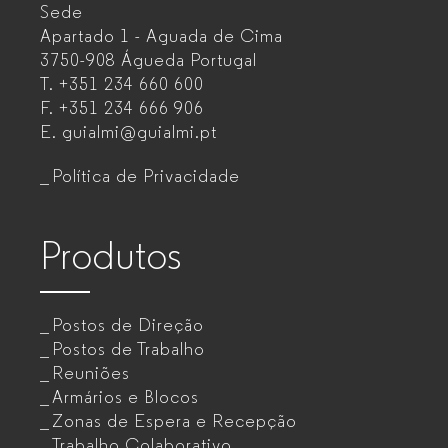
Sede
Mobiliário
Apartado 1 - Aguada de Cima
de
3750-908 Águeda
Portugal
T.
+351 234 660 600
escritório
F.
+351 234 666 906
para
E.
guialmi@guialmi.pt
empresas
Política de Privacidade
Produtos
Postos de Direção
Postos de Trabalho
Reuniões
Armários e Blocos
Zonas de Espera e Recepção
Trabalho Colaborativo