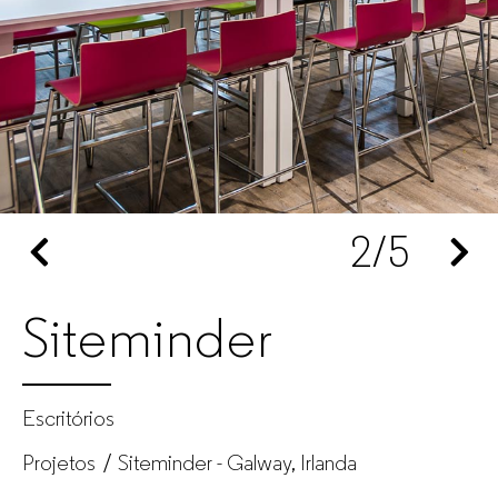
empresas
2
/5
Siteminder
Escritórios
Projetos
Siteminder - Galway, Irlanda