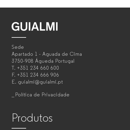
GUIALMI
–
Sede
Mobiliário
Apartado 1 - Aguada de Cima
de
3750-908 Águeda
Portugal
T.
+351 234 660 600
escritório
F.
+351 234 666 906
para
E.
guialmi@guialmi.pt
empresas
Política de Privacidade
Produtos