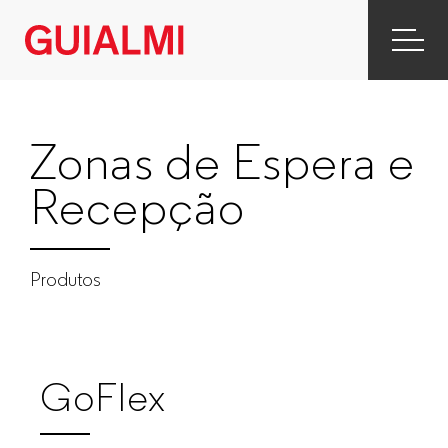
Zonas
de
Espera
Zonas de Espera e
e
Recepção
Recepção
|
Produtos
Produtos
|
GoFlex
GUIALMI
–