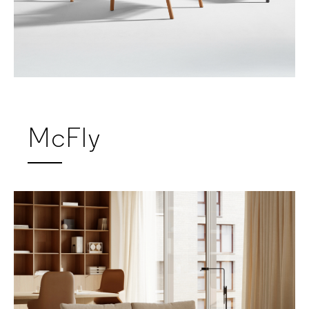
McFly