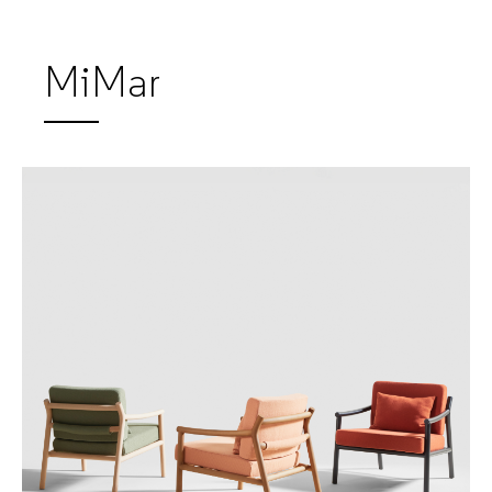
MiMar