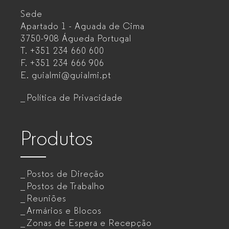
Sede
Mobiliário
Apartado 1 - Aguada de Cima
de
3750-908 Águeda
Portugal
T.
+351 234 660 600
escritório
F.
+351 234 666 906
para
E.
guialmi@guialmi.pt
empresas
Política de Privacidade
Produtos
Postos de Direção
Postos de Trabalho
Reuniões
Armários e Blocos
Zonas de Espera e Recepção