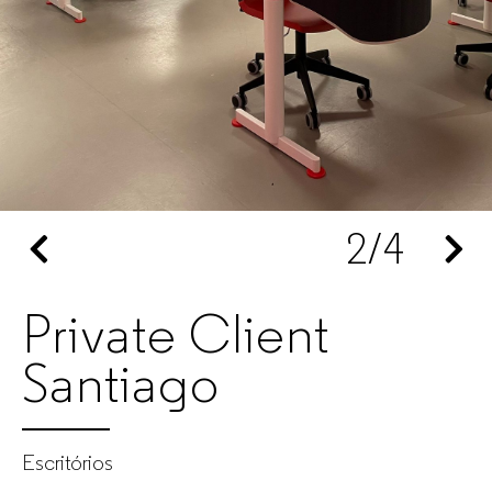
escritório
para
empresas
2
/4
Private Client
Santiago
Escritórios