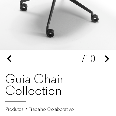
Mobiliário
de
escritório
para
2
/10
empresas
Guia Chair
Collection
Produtos
Trabalho Colaborativo