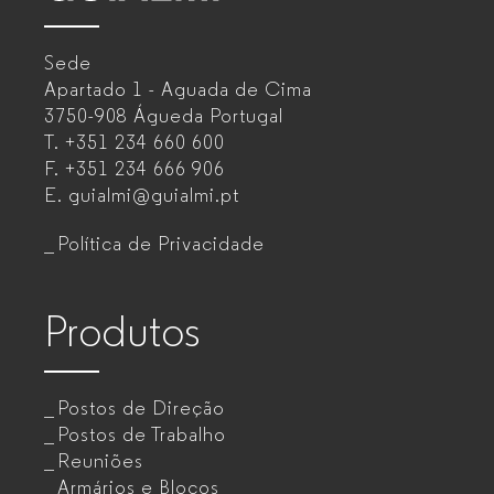
–
Sede
Mobiliário
Apartado 1 - Aguada de Cima
de
3750-908 Águeda
Portugal
T.
+351 234 660 600
escritório
F.
+351 234 666 906
para
E.
guialmi@guialmi.pt
empresas
Política de Privacidade
Produtos
Postos de Direção
Postos de Trabalho
Reuniões
Armários e Blocos